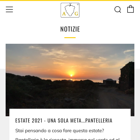
C
Cerc
Menu
NOTIZIE
ESTATE 2021 - UNA SOLA META...PANTELLERIA
Stai pensando a cosa fare questa estate?
Pantelleria è la risposta, immersa nel verde ed al