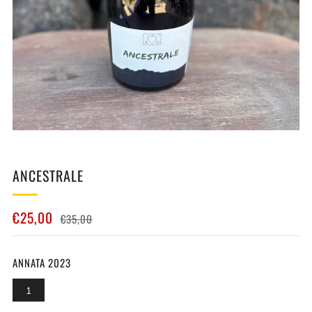
ANCESTRALE
PREZZO
PREZZO
€25,00
€35,00
DI
IN
LISTINO
OFFERTA
ANNATA 2023
1